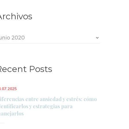
Archivo
rchivo
Recent Post
3.07.2025
iferencias entre ansiedad y estrés: cómo 
dentificarlos y estrategias para 
anejarlo