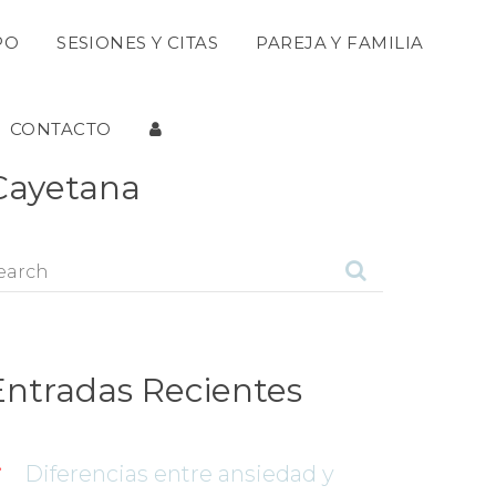
 
 
PO
SESIONES Y CITAS
PAREJA Y FAMILIA
 
CONTACTO
Cayetana
Entradas Reciente
Diferencias entre ansiedad y 