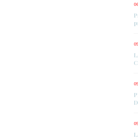
0
P
p
0
L
C
0
P
D
0
L