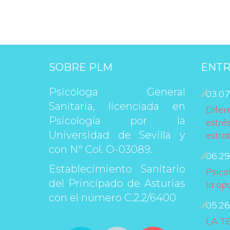
SOBRE PLM
ENTR
Psicóloga General 
03.07
Sanitaria, licenciada en 
Difer
Psicología por la 
estrés
Universidad de Sevilla y 
estra
con Nº Col. O-03089.
06.29
Establecimiento Sanitario 
Psico
del Principado de Asturias 
la op
con el número C.2.2/6400
05.26
LA T