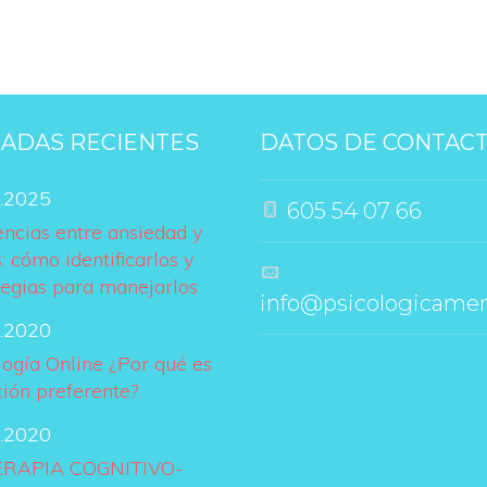
ADAS RECIENTES
DATOS DE CONTAC
.2025
 605 54 07 66
encias entre ansiedad y 
: cómo identificarlos y 
tegias para manejarlo
 info@psicologicame
.2020
logía Online ¿Por qué es 
ción preferente?
.2020
ERAPIA COGNITIVO-