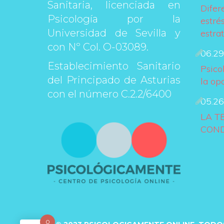
Sanitaria, licenciada en 
Difer
Psicología por la 
estrés
Universidad de Sevilla y 
estra
con Nº Col. O-03089.
06.29
Establecimiento Sanitario 
Psico
del Principado de Asturias 
la op
con el número C.2.2/6400
05.26
LA T
COND
0