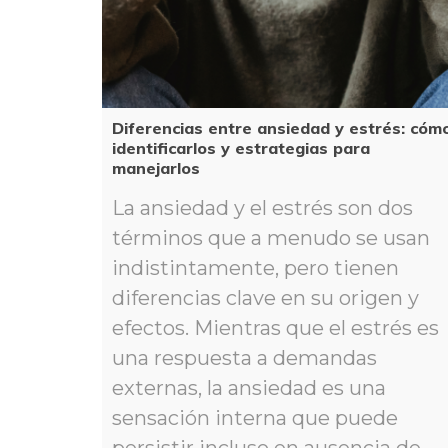
Diferencias entre ansiedad y estrés: cómo
identificarlos y estrategias para 
manejarlo
La ansiedad y el estrés son dos 
términos que a menudo se usan 
indistintamente, pero tienen 
diferencias clave en su origen y 
efectos. Mientras que el estrés es 
una respuesta a demandas 
externas, la ansiedad es una 
ensación interna que puede 