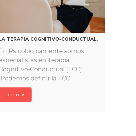
LA TERAPIA COGNITIVO-CONDUCTUAL.
Es momen
EMPATÍA
En Psicológicamente somos 
El ser 
especialistas en Terapia 
para con
Cognitivo-Conductual (TCC). 
individu
 Podemos definir la TCC
mayor pr
Leer má
Leer m