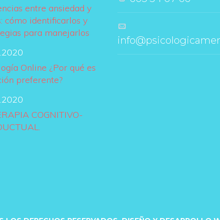
encias entre ansiedad y 
: cómo identificarlos y 
tegias para manejarlo
 info@psicologicame
.2020
logía Online ¿Por qué es 
ción preferente?
.2020
ERAPIA COGNITIVO-
UCTUAL.