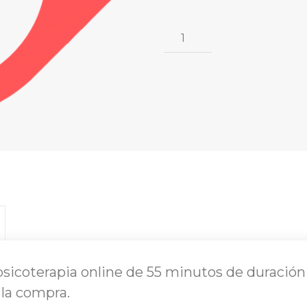
Pack 
4 
Sesiones 
cantidad
icoterapia online de 55 minutos de duración a 
 la compra.