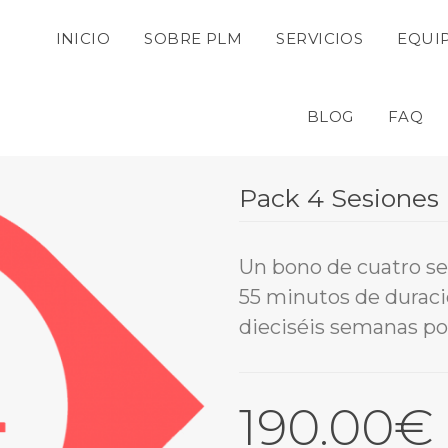
 
 
 
INICIO
SOBRE PLM
SERVICIOS
EQUI
 
 
BLOG
FAQ
Pack 4 Sesione
Un bono de cuatro ses
55 minutos de duración
dieciséis semanas pos
190.00
€