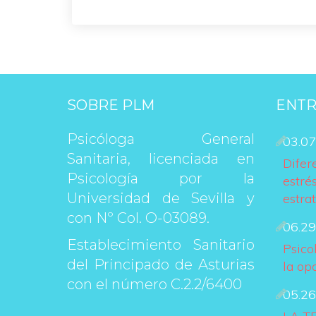
SOBRE PLM
ENTR
Psicóloga General 
03.07
Sanitaria, licenciada en 
Difer
Psicología por la 
estrés
Universidad de Sevilla y 
estra
con Nº Col. O-03089.
06.29
Establecimiento Sanitario 
Psico
del Principado de Asturias 
la op
con el número C.2.2/6400
05.26